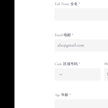
Full Name 全名
Email 电邮
Code 区域号码
P
Age 年龄