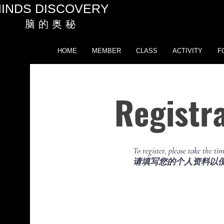
INDS DISCOVERY
脑 的 奥 秘
HOME
MEMBER
CLASS
ACTIVITY
F
Registr
To register, please take the ti
​请填写您的个人资料以